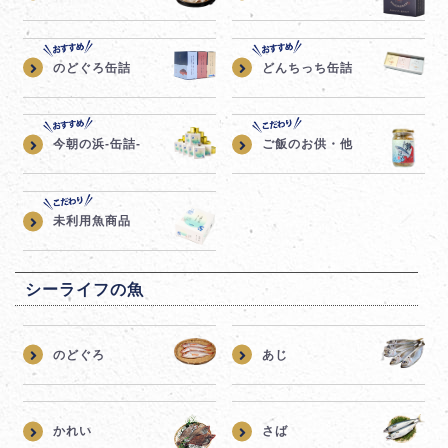
のどぐろ缶詰
どんちっち缶詰
今朝の浜-缶詰-
ご飯のお供・他
未利用魚商品
シーライフの魚
のどぐろ
あじ
かれい
さば