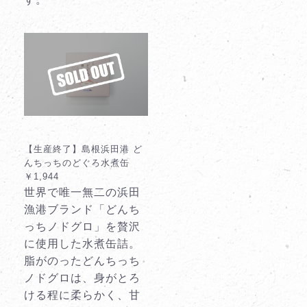
【生産終了】島根浜田港 ど
んちっちのどぐろ水煮缶
￥1,944
世界で唯一無二の浜田
漁港ブランド「どんち
っちノドグロ」を贅沢
に使用した水煮缶詰。
脂がのったどんちっち
ノドグロは、身がとろ
ける程に柔らかく、甘