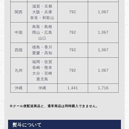
滋賀・京都
関西
大阪・兵庫
792
1,067
奈良・和歌山
鳥取・島根
中国
岡山・広島
792
1,067
山口
徳島・香川
四国
792
1,067
愛媛・高知
福岡・佐賀
長崎・熊本
九州
792
1,067
大分・宮崎
鹿児島
沖縄
沖縄
1,441
1,716
※クール便配送商品と、通常商品は同時購入できません。
熨斗について