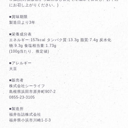
にお召し上がりください。)
■賞味期限
製造日より3年
■栄養成分表
エネルギー:157kcal タンパク質:13.3g 脂質:7.4g 炭水化
物:9.3g 食塩相当量:1.73g
(100g当たり、推定値)
■アレルギー
大豆
■販売者
株式会社シーライフ
島根県浜田市原井町907-2
0855-23-3105
■製造所
福井缶詰株式会社
福井県小浜市川崎1-1-3