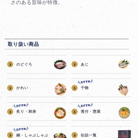
さのある旨味が特徴。
取り扱い商品
のどぐろ
あじ
かれい
干物
炙り・刺身
煮付・惣菜
鍋・しゃぶしゃぶ
缶詰一覧