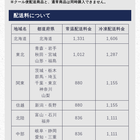
※クール便配送商品と、通常商品は同時購入できません。
配送料について
地域名
都道府県
常温配送料金
冷凍配送料金
北海道
北海道
1,331
1,606
青森・岩手
東北
秋田・宮城
1,012
1,287
山形・福島
茨城・栃木
群馬・埼玉
関東
千葉・東京
880
1,155
神奈川
山梨
信越
新潟・長野
880
1,155
富山・石川
北陸
836
1,111
福井
岐阜・静岡
中部
836
1,111
愛知・三重