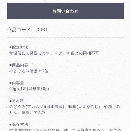
お問い合わせ
商品コード：
0031
■配送方法
常温便にて発送します。※クール便との同梱不可
■商品内容
のどぐろ味噌煮ｘ1缶
■内容量
90gｘ1缶(固形量50g)
■原材料
のどぐろ(アカムツ)(日本海産)、味噌(大豆を含む)、砂糖、み
りん、食塩、でん粉
■保存方法
常温(開封後は缶から皿に移し替えて冷蔵庫で保管し、お早め