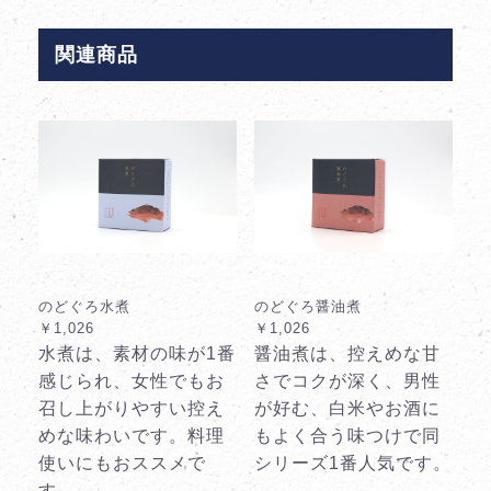
関連商品
のどぐろ水煮
のどぐろ醤油煮
￥1,026
￥1,026
水煮は、素材の味が1番
醤油煮は、控えめな甘
感じられ、女性でもお
さでコクが深く、男性
召し上がりやすい控え
が好む、白米やお酒に
めな味わいです。料理
もよく合う味つけで同
使いにもおススメで
シリーズ1番人気です。
す。