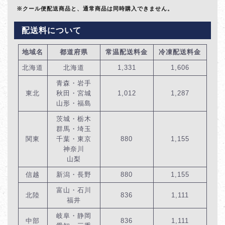
※クール便配送商品と、通常商品は同時購入できません。
配送料について
地域名
都道府県
常温配送料金
冷凍配送料金
北海道
北海道
1,331
1,606
青森・岩手
東北
秋田・宮城
1,012
1,287
山形・福島
茨城・栃木
群馬・埼玉
関東
千葉・東京
880
1,155
神奈川
山梨
信越
新潟・長野
880
1,155
富山・石川
北陸
836
1,111
福井
岐阜・静岡
中部
836
1,111