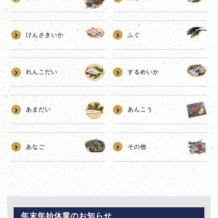
けんさきいか
ふぐ
れんこだい
するめいか
あまだい
あんこう
あなご
その他
年末年始休業のお知らせ