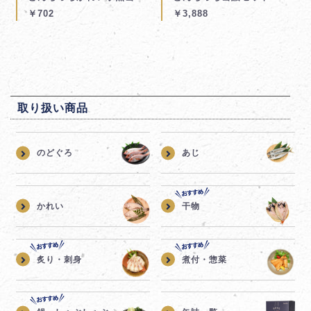
￥702
￥3,888
取り扱い商品
のどぐろ
あじ
かれい
干物
炙り・刺身
煮付・惣菜