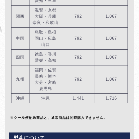
愛知・三重
滋賀・京都
関西
大阪・兵庫
792
1,067
奈良・和歌山
鳥取・島根
中国
岡山・広島
792
1,067
山口
徳島・香川
四国
792
1,067
愛媛・高知
福岡・佐賀
長崎・熊本
九州
792
1,067
大分・宮崎
鹿児島
沖縄
沖縄
1,441
1,716
※クール便配送商品と、通常商品は同時購入できません。
熨斗について