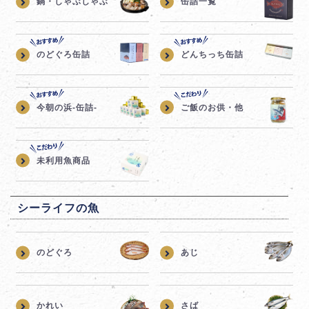
鍋・しゃぶしゃぶ
缶詰一覧
のどぐろ缶詰
どんちっち缶詰
今朝の浜-缶詰-
ご飯のお供・他
未利用魚商品
シーライフの魚
のどぐろ
あじ
かれい
さば