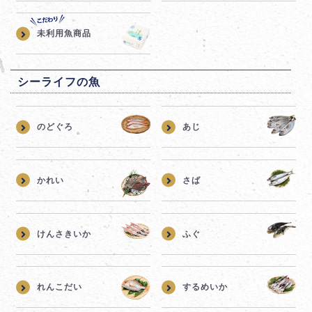
未利用魚商品
シーライフの魚
のどぐろ
あじ
かれい
さば
けんさきいか
ふぐ
れんこだい
するめいか