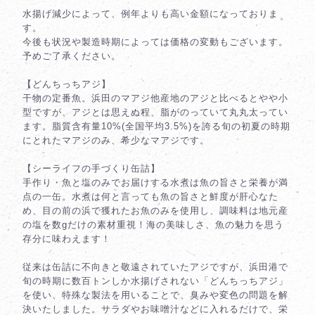
水揚げ減少によって、例年よりも高い金額になっておりま
す。
今後も状況や製造時期によっては価格の変動もございます。
予めご了承ください。
【どんちっちアジ】
干物の定番魚。浜田のマアジ他産地のアジと比べるとやや小
型ですが、アジとは思えぬ程、脂がのっていて丸丸太ってい
ます。脂質含有量10%(全国平均3.5%)を誇る旬の初夏の時期
にとれたマアジのみ、希少なマアジです。
【シーライフの手づくり缶詰】
手作り・魚と塩のみでお届けする水煮は魚の旨さと栄養が満
点の一缶。水煮は何と言っても魚の旨さと鮮度が肝心なた
め、目の前の浜で獲れたお魚のみを使用し、調味料は地元産
の塩を数gだけの素材重視！海の美味しさ、魚の魅力を思う
存分に味わえます！
従来は缶詰に不向きと敬遠されていたアジですが、浜田港で
旬の時期に数百トンしか水揚げされない「どんちっちアジ」
を使い、特殊な製法を用いることで、臭みや変色の問題を解
決いたしました。サラダやお味噌汁などに入れるだけで、栄