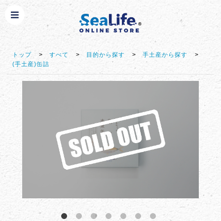
トップ
>
すべて
>
目的から探す
>
手土産から探す
>
(手土産)缶詰