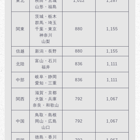
東北
秋田・宮城
1,012
1,287
山形・福島
茨城・栃木
群馬・埼玉
関東
千葉・東京
880
1,155
神奈川
山梨
信越
新潟・長野
880
1,155
富山・石川
北陸
836
1,111
福井
岐阜・静岡
中部
836
1,111
愛知・三重
滋賀・京都
関西
大阪・兵庫
792
1,067
奈良・和歌山
鳥取・島根
中国
岡山・広島
792
1,067
山口
徳島・香川