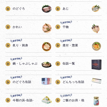
のどぐろ
あじ
かれい
干物
炙り・刺身
煮付・惣菜
鍋・しゃぶしゃぶ
缶詰一覧
のどぐろ缶詰
どんちっち缶詰
今朝の浜-缶詰-
ご飯のお供・他