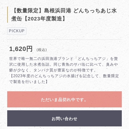
【数量限定】島根浜田港 どんちっちあじ水
煮缶【2023年度製造】
PICKUP
1,620円
(税込)
世界で唯一無二の浜田漁港ブランド「どんちっちアジ」を贅
沢に使用した水煮缶詰。同じ青魚のサバ缶に比べて、臭みや
癖が少なく、タンパク質が豊富なのが特徴です。
【2023年度のどんちっちアジの水揚げを記念して、数量限定
で製造を行いました】
ただいま品切れ中です。
お問い合わせ