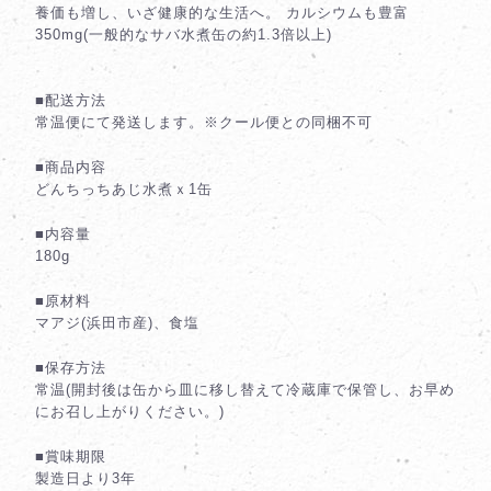
養価も増し、いざ健康的な生活へ。 カルシウムも豊富
350mg(一般的なサバ水煮缶の約1.3倍以上)
■配送方法
常温便にて発送します。※クール便との同梱不可
■商品内容
どんちっちあじ水煮ｘ1缶
■内容量
180g
■原材料
マアジ(浜田市産)、食塩
■保存方法
常温(開封後は缶から皿に移し替えて冷蔵庫で保管し、お早め
にお召し上がりください。)
■賞味期限
製造日より3年