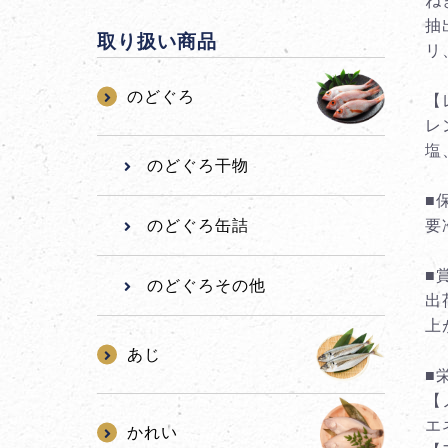
ね
抽
取り扱い商品
リ
のどぐろ
【
レ
塩
のどぐろ干物
■
のどぐろ缶詰
要
■
のどぐろその他
出
上
あじ
■
【
エネ
かれい