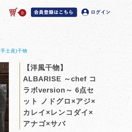
0
(手土産)干物
【洋風干物】
ALBARISE ～chef コ
ラボversion～ 6点セ
ット ノドグロ×アジ×
カレイ×レンコダイ×
アナゴ×サバ