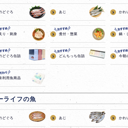
のどぐろ
あじ
かれ
炙り・刺身
煮付・惣菜
鍋・
のどぐろ缶詰
どんちっち缶詰
今朝
未利用魚商品
ーライフの魚
のどぐろ
あじ
かれ