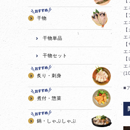
【
エネ
【
干物
エネ
【
エネ
干物単品
【
エネ
干物セット
【
エネ
(
炙り・刺身
■
煮付・惣菜
鍋・しゃぶしゃぶ