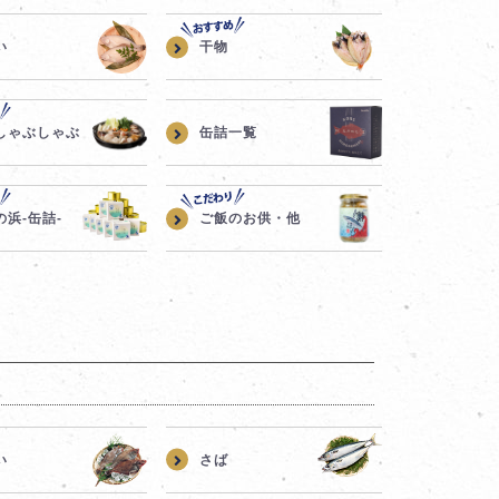
い
干物
しゃぶしゃぶ
缶詰一覧
の浜-缶詰-
ご飯のお供・他
い
さば