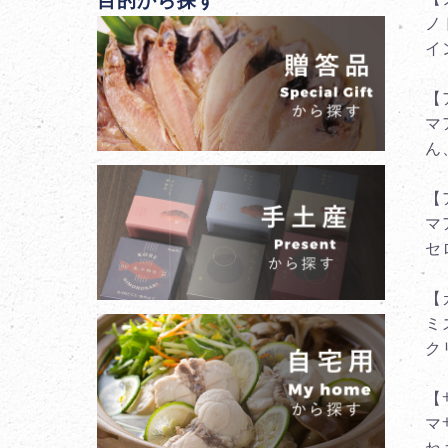
目的から探す
ノ
イ
【
マ
ん
【
マ
セ
【
ミ
ク
【
マ