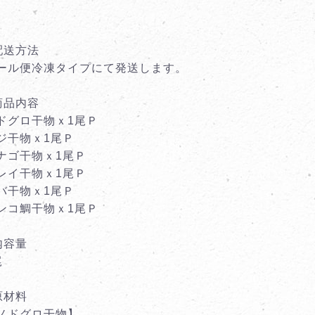
配送方法
ール便冷凍タイプにて発送します。
商品内容
ドグロ干物ｘ1尾Ｐ
ジ干物ｘ1尾Ｐ
ナゴ干物ｘ1尾Ｐ
レイ干物ｘ1尾Ｐ
バ干物ｘ1尾Ｐ
ンコ鯛干物ｘ1尾Ｐ
内容量
尾
原材料
ノドグロ干物】