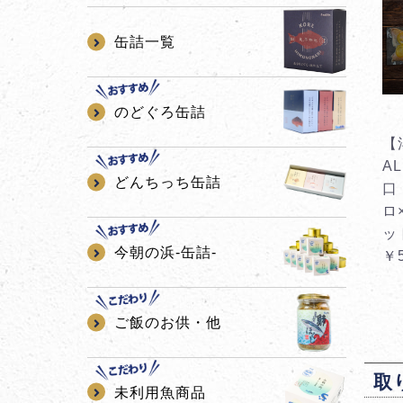
缶詰一覧
のどぐろ缶詰
【
AL
どんちっち缶詰
口 
ロ
ッ
今朝の浜-缶詰-
￥5
ご飯のお供・他
取
未利用魚商品