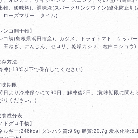
ぎ、オレガノ、ケイジャンシーズニング、その他) / (調味
出物、酸味料)、調味液(スパークリングワイン(酸化防止剤(
、ローズマリー、タイム)
レンコ鯛干物】
ンコ鯛(島根県浜田市産)、カジメ、ドライトマト、ケッパーの
、玉ねぎ、にんじん、セロリ、乾燥カジメ、粒白コショウ)
保存方法
冷凍(-18℃以下で保存してください)
賞味期限
荷日より冷凍保存にて90日、解凍後3日。(賞味期限に関
がりください。)
栄養成分表
ノドグロ干物】
ルギー:246kcal タンパク質:9.9g 脂質:20.7g 炭水化物:5.