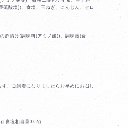
料(アミノ酸等)、微粒二酸化ケイ素、香辛料
亜硫酸塩))、食塩、玉ねぎ、にんじん、セロ
酢漬け(調味料(アミノ酸))、調味液(食
わらず、ご到着になりましたらお早めにお召し
1g 食塩相当量:0.2g