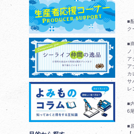
■
ク
■
ノ
ア
ア
カ
サ
レ
■
6
■
【