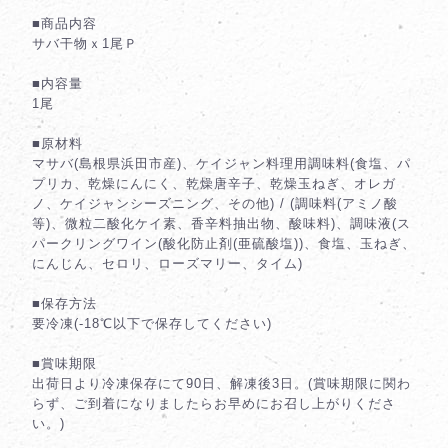
■商品内容
サバ干物ｘ1尾Ｐ
■内容量
1尾
■原材料
マサバ(島根県浜田市産)、ケイジャン料理用調味料(食塩、パ
プリカ、乾燥にんにく、乾燥唐辛子、乾燥玉ねぎ、オレガ
ノ、ケイジャンシーズニング、その他) / (調味料(アミノ酸
等)、微粒二酸化ケイ素、香辛料抽出物、酸味料)、調味液(ス
パークリングワイン(酸化防止剤(亜硫酸塩))、食塩、玉ねぎ、
にんじん、セロリ、ローズマリー、タイム)
■保存方法
要冷凍(-18℃以下で保存してください)
■賞味期限
出荷日より冷凍保存にて90日、解凍後3日。(賞味期限に関わ
らず、ご到着になりましたらお早めにお召し上がりくださ
い。)