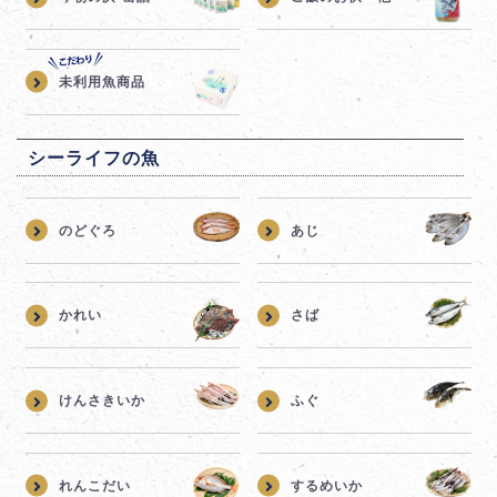
未利用魚商品
シーライフの魚
のどぐろ
あじ
かれい
さば
けんさきいか
ふぐ
れんこだい
するめいか