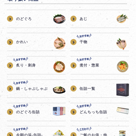
のどぐろ
あじ
かれい
干物
炙り・刺身
煮付・惣菜
鍋・しゃぶしゃぶ
缶詰一覧
のどぐろ缶詰
どんちっち缶詰
今朝の浜-缶詰-
ご飯のお供・他