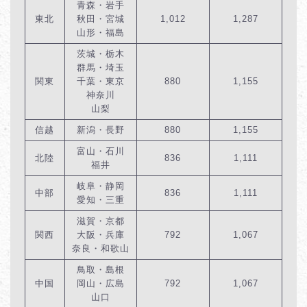
青森・岩手
東北
秋田・宮城
1,012
1,287
山形・福島
茨城・栃木
群馬・埼玉
関東
千葉・東京
880
1,155
神奈川
山梨
信越
新潟・長野
880
1,155
富山・石川
北陸
836
1,111
福井
岐阜・静岡
中部
836
1,111
愛知・三重
滋賀・京都
関西
大阪・兵庫
792
1,067
奈良・和歌山
鳥取・島根
中国
岡山・広島
792
1,067
山口