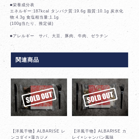
■栄養成分表
エネルギー:187kcal タンパク質:19.6g 脂質:10.1g 炭水化
物:4.3g 食塩相当量:1.1g
(100g当たり、推定値)
■アレルギー サバ、大豆、豚肉、牛肉、ゼラチン
関連商品
【洋風干物】ALBARISE レ
【洋風干物】ALBARISE カ
ンコダイ×藻カジメ
レイ×シャンパン風味