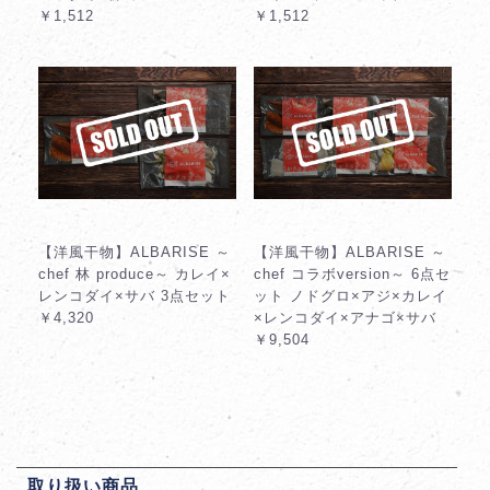
￥1,512
￥1,512
【洋風干物】ALBARISE ～
【洋風干物】ALBARISE ～
chef 林 produce～ カレイ×
chef コラボversion～ 6点セ
レンコダイ×サバ 3点セット
ット ノドグロ×アジ×カレイ
￥4,320
×レンコダイ×アナゴ×サバ
￥9,504
取り扱い商品