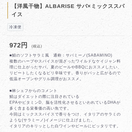
【洋風干物】ALBARISE サバ×ミックススパ
イス
冷凍便
972円
(税込)
■鯖のソフトサラミ風 通称：サバミーノ(SABAMINO)
複数のハーブやスパイスが混ざったワイルドなケイジャン料
理に仕上がったサバ。夏のビールやBBQにおススメしたい、
リピートしたくなるピリ辛味です。香りがパッと広がるので
低温オーブンやグリル調理がおススメ。
■林シェフからのコメント
鯖はダイエットの際に注目されている
EPAやビタミンD、脳を活性化させるといわれているDHAが
多く含まる栄養価の高い魚です。
今回はミックススパイスで香りをつけ、イタリアのサラミの
ような(サラミーノ)イメージに仕上げました。
イタリアのキリッとした白ワインやビールにピッタリです。