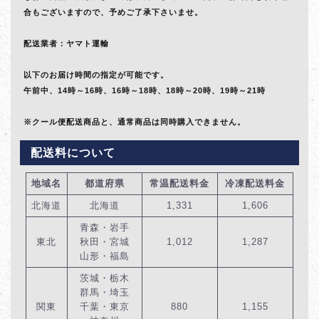
合もございますので、予めご了承下さいませ。
配送業者：ヤマト運輸
以下のお届け時間の指定が可能です。
午前中、14時～16時、16時～18時、18時～20時、19時～21時
※クール便配送商品と、通常商品は同時購入できません。
配送料について
地域名
都道府県
常温配送料金
冷凍配送料金
北海道
北海道
1,331
1,606
青森・岩手
東北
秋田・宮城
1,012
1,287
山形・福島
茨城・栃木
群馬・埼玉
関東
千葉・東京
880
1,155