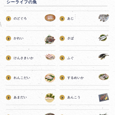
シーライフの魚
のどぐろ
あじ
かれい
さば
けんさきいか
ふぐ
れんこだい
するめいか
あまだい
あんこう