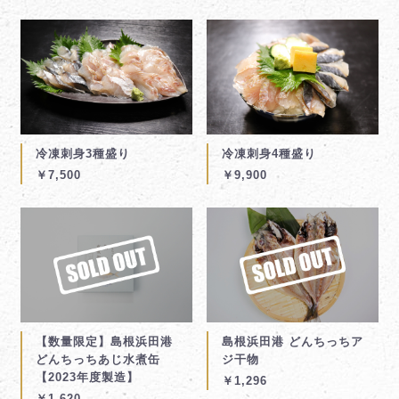
冷凍刺身3種盛り
冷凍刺身4種盛り
￥7,500
￥9,900
【数量限定】島根浜田港
島根浜田港 どんちっちア
どんちっちあじ水煮缶
ジ干物
【2023年度製造】
￥1,296
￥1,620