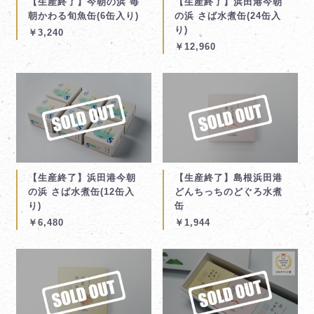
【生産終了】今朝の浜 毎
【生産終了】浜田港今朝
朝かわる旬魚缶(6缶入り)
の浜 さば水煮缶(24缶入
り)
￥3,240
￥12,960
【生産終了】浜田港今朝
【生産終了】島根浜田港
の浜 さば水煮缶(12缶入
どんちっちのどぐろ水煮
り)
缶
￥6,480
￥1,944