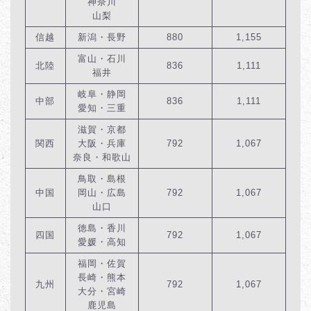
神奈川
山梨
信越
新潟・長野
880
1,155
富山・石川
北陸
836
1,111
福井
岐阜・静岡
中部
836
1,111
愛知・三重
滋賀・京都
関西
大阪・兵庫
792
1,067
奈良・和歌山
鳥取・島根
中国
岡山・広島
792
1,067
山口
徳島・香川
四国
792
1,067
愛媛・高知
福岡・佐賀
長崎・熊本
九州
792
1,067
大分・宮崎
鹿児島