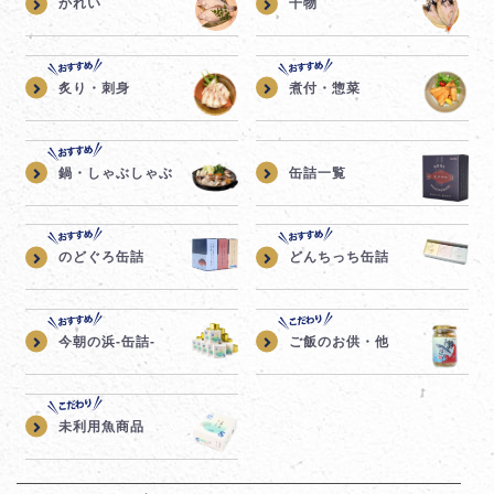
かれい
干物
炙り・刺身
煮付・惣菜
鍋・しゃぶしゃぶ
缶詰一覧
のどぐろ缶詰
どんちっち缶詰
今朝の浜-缶詰-
ご飯のお供・他
未利用魚商品