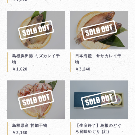
島根浜田港 ミズカレイ干
日本海産 ササカレイ干
物
物
￥1,620
￥3,240
島根県産 甘鯛干物
【生産終了】島根のどぐ
ろ旨味めぐり (紅)
￥2,160