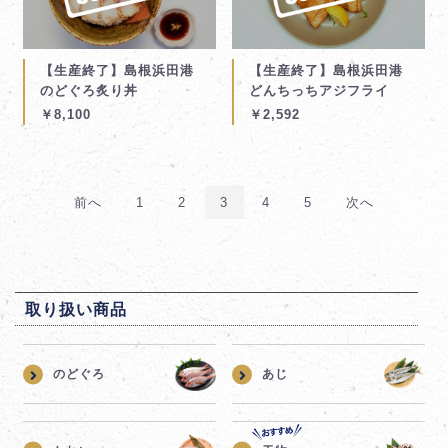
【生産終了】島根浜田港
【生産終了】島根浜田港
のどぐろ炙り丼
どんちっちアジフライ
￥8,100
￥2,592
前へ
1
2
3
4
5
次へ
取り扱い商品
のどぐろ
あじ